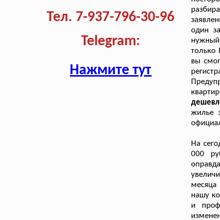
разбир
Тел. 7-937-796-30-96
заявлен
один за
Telegram:
нужный
только 
вы смог
Нажмите тут
регистр
Предупр
квартир
дешевл
жилье з
официал
На сего
000 ру
оправда
увелич
месяца
нашу ко
и проф
измене