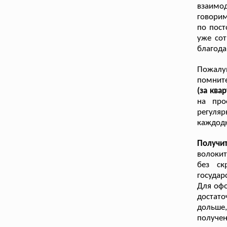
взаимо
говорим
по пост
уже сот
благода
Пожалуй
помнит
(за ква
на про
регуляр
каждодн
Получи
волокит
без ск
государ
Для офо
достато
дольше
получе