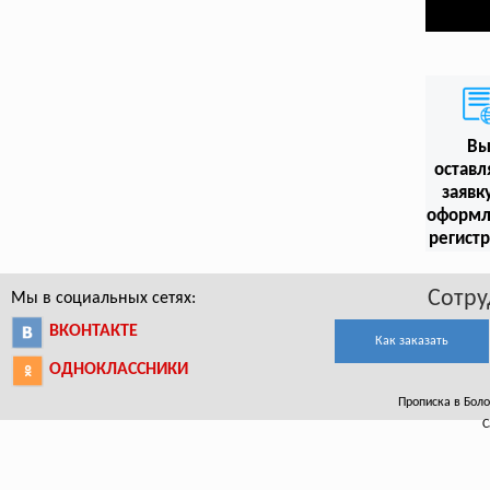
В
оставл
заявк
оформл
регист
Сотру
Мы в социальных сетях:
ВКОНТАКТЕ
Как заказать
ОДНОКЛАССНИКИ
Прописка в Боло
С