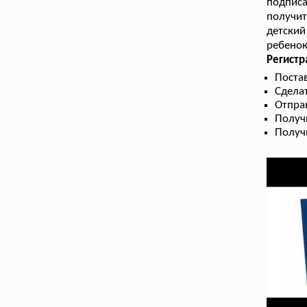
подпис
получи
детский
ребенок
Регистр
Поста
Сдела
Отправ
Получ
Получ