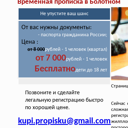
Временная прописка в Болотном
Не упустите ваш шанс
От вас нужны документы:
- паспорта гражданина России;
Цена :
от 8 000
рублей - 1 человек (квартал)
от 7 000
рублей - 1 человек
Бесплатно
дети до 18 лет
Страниц
Позвоните и сделайте
легальную регистрацию быстро
Сейчас 
по хорошей цене.
сложна
регис
kupi.propisku@gmail.com
жилплощ
постор